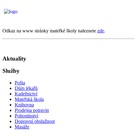
Odkaz na www stránky mateřké školy naleznete
zde
.
Aktuality
Služby
Pošta
Dům lékařů
Kadeřnictví
Mateřská škola
Knihovna
Prodejna potravin
Pohostinství
Dopravní obslužnost
Masáže