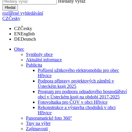
Hledaný výraz
Hledat
rozšířené vyhledávání
CZ
Česky
CZ
Česky
EN
English
DE
Deutsch
Obec
Symboly obce
Aktuální informace
Publicita
Pořízení užitkového elektromobilu pro obec
Hřivice
Podpora přípravy projektových záměrů v
Ústeckém kraji 2025
Program pro podporu odpadového hospodářství
obcí v Ústeckém kraji na období 2017-2025
Fotovoltaika pro ČOV v obci Hřivice
Rekonstrukce a výstavba chodníků v obci
Hřivice
Panoramatické foto 360°
Tipy na výlet
Zajímavosti