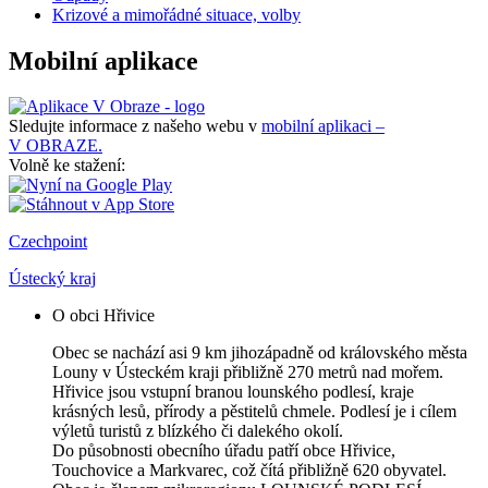
Krizové a mimořádné situace, volby
Mobilní aplikace
Sledujte informace z našeho webu v
mobilní aplikaci –
V OBRAZE.
Volně ke stažení:
Czechpoint
Ústecký kraj
O obci Hřivice
Obec se nachází asi 9 km jihozápadně od královského města
Louny v Ústeckém kraji přibližně 270 metrů nad mořem.
Hřivice jsou vstupní branou lounského podlesí, kraje
krásných lesů, přírody a pěstitelů chmele. Podlesí je i cílem
výletů turistů z blízkého či dalekého okolí.
Do působnosti obecního úřadu patří obce Hřivice,
Touchovice a Markvarec, což čítá přibližně 620 obyvatel.