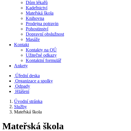
Dům lékařů
Kadeřnictví
Mateřská škola
Knihovna
Prodejna potravin
Pohostinství
Dopravní obslužnost
Masáže
Kontakt
Kontakty na OÚ
Užitečné odkazy
Kontaktní formulář
Ankety
Úřední deska
Organizace a spolky
Odpady
Hlášení
Úvodní stránka
Služby
Mateřská škola
Mateřská škola