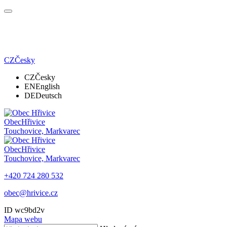
CZ
Česky
CZ
Česky
EN
English
DE
Deutsch
Obec
Hřivice
Touchovice, Markvarec
Obec
Hřivice
Touchovice, Markvarec
+420 724 280 532
obec@hrivice.cz
ID wc9bd2v
Mapa webu