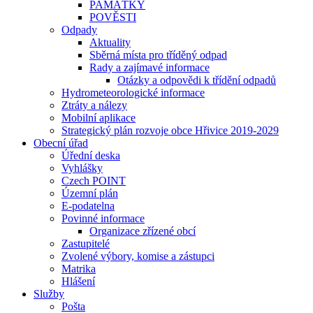
PAMÁTKY
POVĚSTI
Odpady
Aktuality
Sběrná místa pro tříděný odpad
Rady a zajímavé informace
Otázky a odpovědi k třídění odpadů
Hydrometeorologické informace
Ztráty a nálezy
Mobilní aplikace
Strategický plán rozvoje obce Hřivice 2019-2029
Obecní úřad
Úřední deska
Vyhlášky
Czech POINT
Územní plán
E-podatelna
Povinné informace
Organizace zřízené obcí
Zastupitelé
Zvolené výbory, komise a zástupci
Matrika
Hlášení
Služby
Pošta