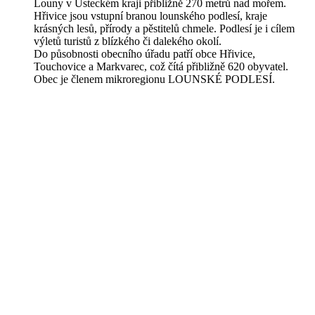
Louny v Ústeckém kraji přibližně 270 metrů nad mořem.
Hřivice jsou vstupní branou lounského podlesí, kraje
krásných lesů, přírody a pěstitelů chmele. Podlesí je i cílem
výletů turistů z blízkého či dalekého okolí.
Do působnosti obecního úřadu patří obce Hřivice,
Touchovice a Markvarec, což čítá přibližně 620 obyvatel.
Obec je členem mikroregionu LOUNSKÉ PODLESÍ.