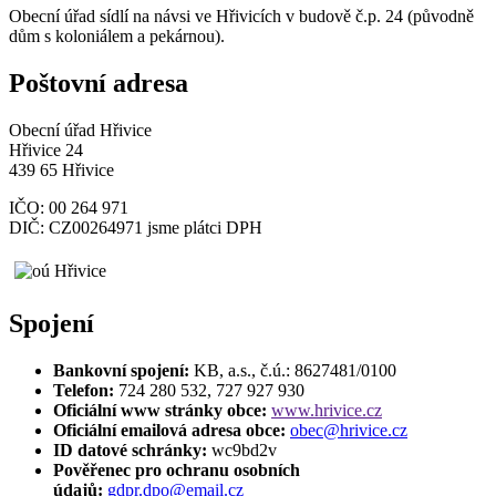
Obecní úřad sídlí na návsi ve Hřivicích v budově č.p. 24 (původně
dům s koloniálem a pekárnou).
Poštovní adresa
Obecní úřad Hřivice
Hřivice 24
439 65 Hřivice
IČO: 00 264 971
DIČ: CZ00264971 jsme plátci DPH
Spojení
Bankovní spojení:
KB, a.s., č.ú.: 8627481/0100
Telefon:
724 280 532, 727 927 930
Oficiální www stránky obce:
www.hrivice.cz
Oficiální emailová adresa obce:
obec@hrivice.cz
ID datové schránky:
wc9bd2v
Pověřenec pro ochranu osobních
údajů:
gdpr.dpo@email.cz