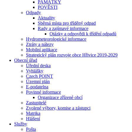
PAMÁTKY
POVĚSTI
Odpady
Aktuality
Sběrná místa pro tříděný odpad
Rady a zajímavé informace
Otázky a odpovědi k třídění odpadů
Hydrometeorologické informace
Ztráty a nálezy
Mobilní aplikace
Strategický plán rozvoje obce Hřivice 2019-2029
Obecní úřad
Úřední deska
Vyhlášky
Czech POINT
Územní plán
E-podatelna
Povinné informace
Organizace zřízené obcí
Zastupitelé
Zvolené výbory, komise a zástupci
Matrika
Hlášení
Služby
Pošta