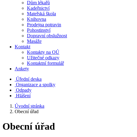
Dům lékařů
Kadeřnictví
Mateřská škola
Knihovna
Prodejna potravin
Pohostinství
Dopravní obslužnost
Masáže
Kontakt
Kontakty na OÚ
Užitečné odkazy
Kontaktní formulář
Ankety
Úřední deska
Organizace a spolky
Odpady
Hlášení
Úvodní stránka
Obecní úřad
Obecní úřad