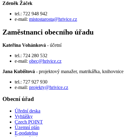
Zdeněk Žáček
tel.: 722 948 942
e-mail:
mistostarosta@hrivice.cz
Zaměstnanci obecního úřadu
Kateřina Vohánková
- účetní
tel.: 724 280 532
e-mail:
obec@hrivice.cz
Jana Kubištová
- projektový manažer, matrikářka, knihovnice
tel.: 727 927 930
e-mail:
projekty@hrivice.cz
Obecní úřad
Úřední deska
Vyhlášky
Czech POINT
Územní plán
E-podatelna