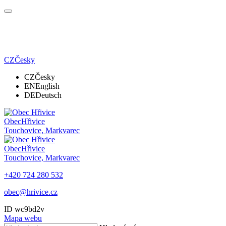
CZ
Česky
CZ
Česky
EN
English
DE
Deutsch
Obec
Hřivice
Touchovice, Markvarec
Obec
Hřivice
Touchovice, Markvarec
+420 724 280 532
obec@hrivice.cz
ID wc9bd2v
Mapa webu