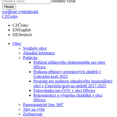
Hledaný výraz
Hledat
rozšířené vyhledávání
CZ
Česky
CZ
Česky
EN
English
DE
Deutsch
Obec
Symboly obce
Aktuální informace
Publicita
Pořízení užitkového elektromobilu pro obec
Hřivice
Podpora přípravy projektových záměrů v
Ústeckém kraji 2025
Program pro podporu odpadového hospodářství
obcí v Ústeckém kraji na období 2017-2025
Fotovoltaika pro ČOV v obci Hřivice
Rekonstrukce a výstavba chodníků v obci
Hřivice
Panoramatické foto 360°
Tipy na výlet
Zajímavosti