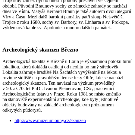
Trojkřídlý zámek byl do dnešní podoby přestavěn ve stejném
období. Původní Braunovy sochy ze zámecké zahrady se nachází
dnes ve Vídni. Matyáš Bernard Braun je také autorem dvou alegorií
Víry a Času. Mezi další barokní památky patří sloup Nejsvětější
Trojice z roku 1680, sochy sv. Barbory, sv. Linharta a sv. Prokopa,
výklenková kaple sv. Apolonie a mnoho dalších památek.
Archeologický skanzen Březno
Archeologická lokalita v Březně u Loun je významnou polokulturní
lokalitou, která dokládá osídlení od neolitu po raný středověk.
Lokalita zahrnuje hradiště Na Šachtách vyvýšenině na řekou a
rovinné sídliště na pravobřežní terase řeky Ohře, kde se nachází
archeologický skanzen. Ten navázal na výzkum prováděný
v 50. až 70. let PhDr. Ivanou Pleinerovou, CSc, pracovnicí
Archeologického ústavu v Praze. Roku 1981 se místo změnilo
na stanoviště experimentální archeologie, kde byly jednotlivé
objekty budovány na základě archeologickým průzkumem
odkrytých půdorysů.
http://www.muzeumlouny.cz/skanzen