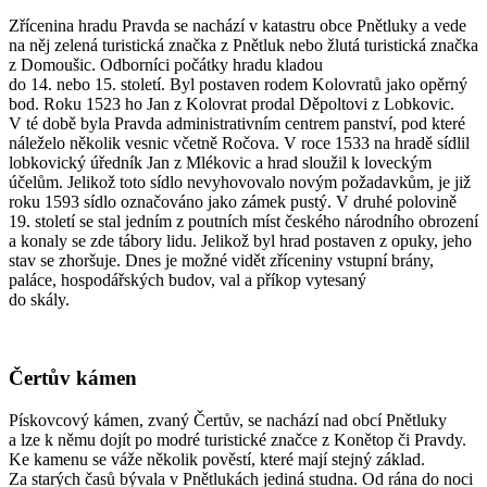
Zřícenina hradu Pravda se nachází v katastru obce Pnětluky a vede
na něj zelená turistická značka z Pnětluk nebo žlutá turistická značka
z Domoušic. Odborníci počátky hradu kladou
do 14. nebo 15. století. Byl postaven rodem Kolovratů jako opěrný
bod. Roku 1523 ho Jan z Kolovrat prodal Děpoltovi z Lobkovic.
V té době byla Pravda administrativním centrem panství, pod které
náleželo několik vesnic včetně Ročova. V roce 1533 na hradě sídlil
lobkovický úředník Jan z Mlékovic a hrad sloužil k loveckým
účelům. Jelikož toto sídlo nevyhovovalo novým požadavkům, je již
roku 1593 sídlo označováno jako zámek pustý. V druhé polovině
19. století se stal jedním z poutních míst českého národního obrození
a konaly se zde tábory lidu. Jelikož byl hrad postaven z opuky, jeho
stav se zhoršuje. Dnes je možné vidět zříceniny vstupní brány,
paláce, hospodářských budov, val a příkop vytesaný
do skály.
Čertův kámen
Pískovcový kámen, zvaný Čertův, se nachází nad obcí Pnětluky
a lze k němu dojít po modré turistické značce z Konětop či Pravdy.
Ke kamenu se váže několik pověstí, které mají stejný základ.
Za starých časů bývala v Pnětlukách jediná studna. Od rána do noci