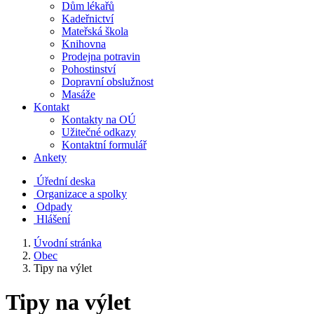
Dům lékařů
Kadeřnictví
Mateřská škola
Knihovna
Prodejna potravin
Pohostinství
Dopravní obslužnost
Masáže
Kontakt
Kontakty na OÚ
Užitečné odkazy
Kontaktní formulář
Ankety
Úřední deska
Organizace a spolky
Odpady
Hlášení
Úvodní stránka
Obec
Tipy na výlet
Tipy na výlet