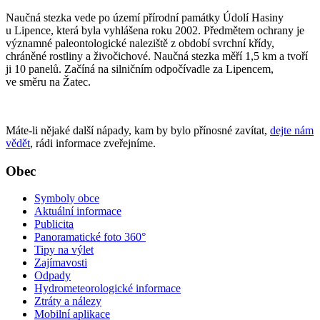
Naučná stezka vede po území přírodní památky Údolí Hasiny
u Lipence, která byla vyhlášena roku 2002. Předmětem ochrany je
významné paleontologické naleziště z období svrchní křídy,
chráněné rostliny a živočichové. Naučná stezka měří 1,5 km a tvoří
ji 10 panelů. Začíná na silničním odpočívadle za Lipencem,
ve směru na Žatec.
Máte-li nějaké další nápady, kam by bylo přínosné zavítat,
dejte nám
vědět
, rádi informace zveřejníme.
Obec
Symboly obce
Aktuální informace
Publicita
Panoramatické foto 360°
Tipy na výlet
Zajímavosti
Odpady
Hydrometeorologické informace
Ztráty a nálezy
Mobilní aplikace