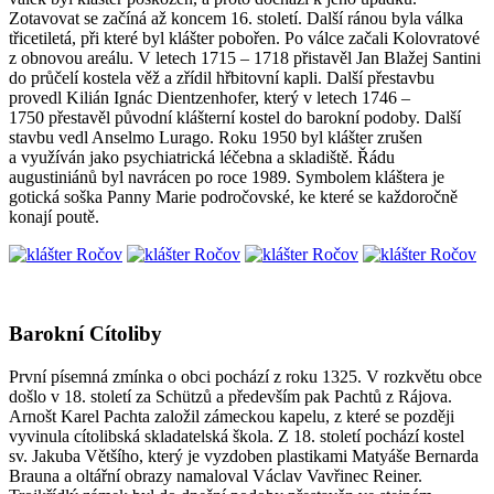
Zotavovat se začíná až koncem 16. století. Další ránou byla válka
třicetiletá, při které byl klášter pobořen. Po válce začali Kolovratové
z obnovou areálu. V letech 1715 – 1718 přistavěl Jan Blažej Santini
do průčelí kostela věž a zřídil hřbitovní kapli. Další přestavbu
provedl Kilián Ignác Dientzenhofer, který v letech 1746 –
1750 přestavěl původní klášterní kostel do barokní podoby. Další
stavbu vedl Anselmo Lurago. Roku 1950 byl klášter zrušen
a využíván jako psychiatrická léčebna a skladiště. Řádu
augustiniánů byl navrácen po roce 1989. Symbolem kláštera je
gotická soška Panny Marie področovské, ke které se každoročně
konají poutě.
Barokní Cítoliby
První písemná zmínka o obci pochází z roku 1325. V rozkvětu obce
došlo v 18. století za Schützů a především pak Pachtů z Rájova.
Arnošt Karel Pachta založil zámeckou kapelu, z které se později
vyvinula cítolibská skladatelská škola. Z 18. století pochází kostel
sv. Jakuba Většího, který je vyzdoben plastikami Matyáše Bernarda
Brauna a oltářní obrazy namaloval Václav Vavřinec Reiner.