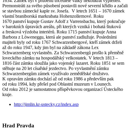
1634. Zámek byl v průběhu třicetileté války několikrát vypleněn.
Premonstráti za svého působení postavili nové severní křídlo a začali
se stavbou zámecké kaple sv. Josefa. V letech 1651 – 1670 zámek
vlastní braniborská markrabata Hohenzollernové. Roku
1670 panství kupuje Gustav Adolf z Varrensbachu, který pokračuje
v barokních úpravách areálu, při kterých vzniká i bohatá štuková
a fresková výzdoba interiérů. Roku 1715 panství kupuje Anna
Barbora z Löweneggu, která ale panství zadlužuje. Posledními
majiteli byly od roku 1767 Schwarzenbergové, kteří zámek drželi
až do roku 1947, kdy jim byl na základě zákona Lex
Schwarzenberg vyvlastněn. Za Schwarzenbergů prošlo k přeměně
loveckého zámku na hospodářský velkostatek. V letech 1813 –
1816 část zámku sloužila jako vojenský lazaret. Roku 1851 se sem
stěhuje na 20 let císařské jezdectvo. Po vyvlastnění zámku
Schwarzenbergům zámek využívalo zemědělské družstvo.
K opravám zámku dochází až od roku 1986 a především pak
od roku 1994, kdy přešel pod Oblastní muzeum v Lounech.
Od roku 2012 je samostatnou příspěvkovou organizací Ústeckého
kraje.
http://jimlin.kr-ustecky.cz/index.asp
Hrad Pravda