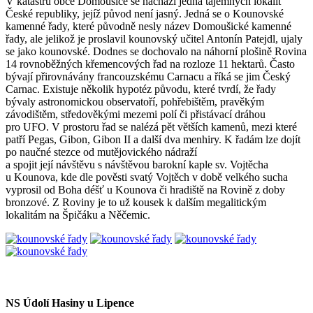
V katastru obce Domoušice se nachází jedna tajemných lokalit
České republiky, jejíž původ není jasný. Jedná se o Kounovské
kamenné řady, které původně nesly název Domoušické kamenné
řady, ale jelikož je proslavil kounovský učitel Antonín Patejdl, ujaly
se jako kounovské. Dodnes se dochovalo na náhorní plošině Rovina
14 rovnoběžných křemencových řad na rozloze 11 hektarů. Často
bývají přirovnávány francouzskému Carnacu a říká se jim Český
Carnac. Existuje několik hypotéz původu, které tvrdí, že řady
bývaly astronomickou observatoří, pohřebištěm, pravěkým
závodištěm, středověkými mezemi polí či přistávací dráhou
pro UFO. V prostoru řad se nalézá pět větších kamenů, mezi které
patří Pegas, Gibon, Gibon II a další dva menhiry. K řadám lze dojít
po naučné stezce od mutějovického nádraží
a spojit její návštěvu s návštěvou barokní kaple sv. Vojtěcha
u Kounova, kde dle pověsti svatý Vojtěch v době velkého sucha
vyprosil od Boha déšť u Kounova či hradiště na Rovině z doby
bronzové. Z Roviny je to už kousek k dalším megalitickým
lokalitám na Špičáku a Něčemic.
NS Údolí Hasiny u Lipence