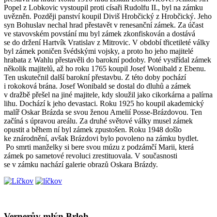
Popel z Lobkovic vystoupil proti císaři Rudolfu II., byl na zámku
uvězněn. Později panství koupil Diviš Hrobčický z Hrobčický. Jeho
syn Bohuslav nechal hrad přestavět v renesanční zámek. Za účast
ve stavovském povstání mu byl zámek zkonfiskován a dostává
se do držení Hartvík Vratislav z Mitrovic. V období třicetileté války
byl zámek poničen švédskými vojsky, a proto ho jeho majitelé
hrabata z Wahlu přestavěli do barokní podoby. Poté vystřídal zámek
několik majitelů, až ho roku 1765 koupil Josef Wonibald z Ebenu.
Ten uskutečnil další barokní přestavbu. Z této doby pochází
i rokoková brána. Josef Wonibald se dostal do dluhů a zámek
v dražbě přešel na jiné majitele, kdy sloužil jako cikorkárna a palírna
lihu. Dochází k jeho devastaci. Roku 1925 ho koupil akademický
malíř Oskar Brázda se svou ženou Amelií Posse-Brázdovou. Ten
začíná s úpravou areálu. Za druhé světové války musel zámek
opustit a během ní byl zámek zpustošen. Roku 1948 došlo
ke znárodnění, avšak Brázdovi bylo povoleno na zámku bydlet.
Po smrti manželky si bere svou múzu z podzámčí Marii, která
zámek po sametové revoluci zrestituovala. V současnosti
se v zámku nachází galerie obrazů Oskara Brázdy.
Vernerův mlýn Brloh