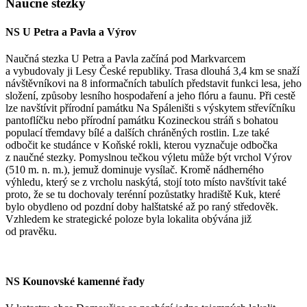
Naučné stezky
NS U Petra a Pavla a Výrov
Naučná stezka U Petra a Pavla začíná pod Markvarcem
a vybudovaly ji Lesy České republiky. Trasa dlouhá 3,4 km se snaží
návštěvníkovi na 8 informačních tabulích představit funkci lesa, jeho
složení, způsoby lesního hospodaření a jeho flóru a faunu. Při cestě
lze navštívit přírodní památku Na Spáleništi s výskytem střevíčníku
pantoflíčku nebo přírodní památku Kozineckou stráň s bohatou
populací třemdavy bílé a dalších chráněných rostlin. Lze také
odbočit ke studánce v Koňské rokli, kterou vyznačuje odbočka
z naučné stezky. Pomyslnou tečkou
výlet
u může být vrchol Výrov
(510 m. n. m.), jemuž dominuje vysílač. Kromě nádherného
výhledu, který se z vrcholu naskýtá, stojí toto místo navštívit také
proto, že se tu dochovaly terénní pozůstatky hradiště Kuk, které
bylo obydleno od pozdní doby halštatské až po raný středověk.
Vzhledem ke strategické poloze byla lokalita obývána již
od pravěku.
NS Kounovské kamenné řady