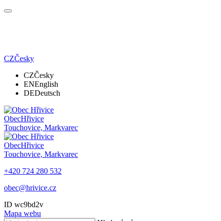
CZ
Česky
CZ
Česky
EN
English
DE
Deutsch
Obec
Hřivice
Touchovice, Markvarec
Obec
Hřivice
Touchovice, Markvarec
+420 724 280 532
obec@hrivice.cz
ID wc9bd2v
Mapa webu