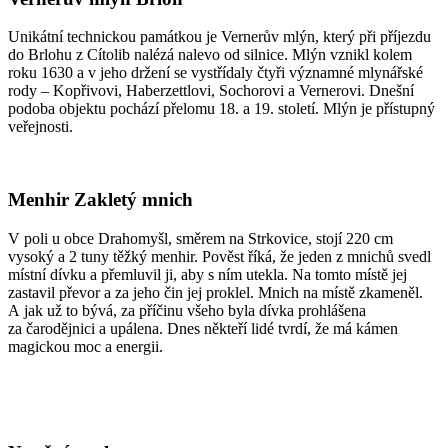
Unikátní technickou památkou je Vernerův mlýn, který při příjezdu
do Brlohu z Cítolib nalézá nalevo od silnice. Mlýn vznikl kolem
roku 1630 a v jeho držení se vystřídaly čtyři významné mlynářské
rody – Kopřivovi, Haberzettlovi, Sochorovi a Vernerovi. Dnešní
podoba objektu pochází přelomu 18. a 19. století. Mlýn je přístupný
veřejnosti.
Menhir Zakletý mnich
V poli u obce Drahomyšl, směrem na Strkovice, stojí 220 cm
vysoký a 2 tuny těžký menhir. Pověst říká, že jeden z mnichů svedl
místní dívku a přemluvil ji, aby s ním utekla. Na tomto místě jej
zastavil převor a za jeho čin jej proklel. Mnich na místě zkameněl.
A jak už to bývá, za příčinu všeho byla dívka prohlášena
za čarodějnici a upálena. Dnes někteří lidé tvrdí, že má kámen
magickou moc a energii.