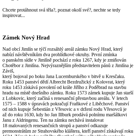
Chcete protáhnout svá těla?, poznat okolí své?, nechte se tedy
inspirovat...
Zámek Nový Hrad
Nad obcí Jimlín se týčí rozsáhlý areál zámku Nový Hrad, který
nabízí návštěvníkům dva prohlídkové okruhy. První zmínka
o panském sídle v Jimlíně pochází z roku 1267, kdy je zmiňován
Chotěbor z Jimlína. Nejvýraznějším představitelem pánů z Jimlína je
Záviš,
který bojoval po boku Jana Lucemburského v bitvě u Kresčaku.
Roku 1453 panství dědí Albrecht Bezdružický z Kolovrat, který
roku 1453 získává povolení od krále Jiřího z Poděbrad na stavbu
hradu na místě dnešního zámku. Roku 1573 zámek kupuje Jan starší
z Lobkovic, který začíná s renesanční přestavbou areálu. V letech
1575 – 1588 v úpravách pokračují Fraňkové z Liběchové. Panství
od nich kupuje Šebestián z Vřesovic a v držení rodu Vřesovců je
až do roku 1630, kdy ho Jan Illburk prodává polnímu maršálkovi
Janu z Aldringenu. Ten na zámku nechává instalovat
18 malovaných renesančních stropů a panství odkazuje
premonstrátům ze Strahovského kláštera, kteří panství získávají roku