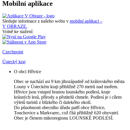
Mobilní aplikace
Sledujte informace z našeho webu v
mobilní aplikaci –
V OBRAZE.
Volně ke stažení:
Czechpoint
Ústecký kraj
O obci Hřivice
Obec se nachází asi 9 km jihozápadně od královského města
Louny v Ústeckém kraji přibližně 270 metrů nad mořem.
Hřivice jsou vstupní branou lounského podlesí, kraje
krásných lesů, přírody a pěstitelů chmele. Podlesí je i cílem
výletů turistů z blízkého či dalekého okolí.
Do působnosti obecního úřadu patří obce Hřivice,
Touchovice a Markvarec, což čítá přibližně 620 obyvatel.
Obec je členem mikroregionu LOUNSKÉ PODLESÍ.