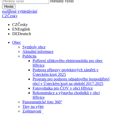
Hledaný výraz
Hledat
rozšířené vyhledávání
CZ
Česky
CZ
Česky
EN
English
DE
Deutsch
Obec
Symboly obce
Aktuální informace
Publicita
Pořízení užitkového elektromobilu pro obec
Hřivice
Podpora přípravy projektových záměrů v
Ústeckém kraji 2025
Program pro podporu odpadového hospodářství
obcí v Ústeckém kraji na období 2017-2025
Fotovoltaika pro ČOV v obci Hřivice
Rekonstrukce a výstavba chodníků v obci
Hřivice
Panoramatické foto 360°
Tipy na výlet
Zajímavosti