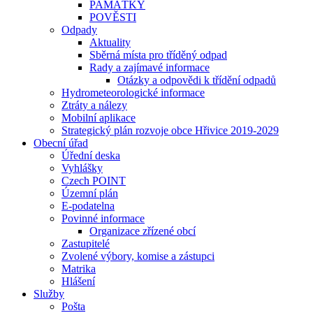
PAMÁTKY
POVĚSTI
Odpady
Aktuality
Sběrná místa pro tříděný odpad
Rady a zajímavé informace
Otázky a odpovědi k třídění odpadů
Hydrometeorologické informace
Ztráty a nálezy
Mobilní aplikace
Strategický plán rozvoje obce Hřivice 2019-2029
Obecní úřad
Úřední deska
Vyhlášky
Czech POINT
Územní plán
E-podatelna
Povinné informace
Organizace zřízené obcí
Zastupitelé
Zvolené výbory, komise a zástupci
Matrika
Hlášení
Služby
Pošta