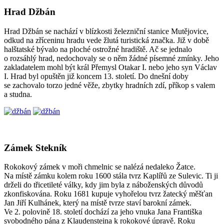
Hrad Džbán
Hrad Džbán se nachází v blízkosti železniční stanice Mutějovice,
odkud na zříceninu hradu vede žlutá turistická značka. Již v době
halštatské bývalo na ploché ostrožné hradiště. Ač se jednalo
o rozsáhlý hrad, nedochovaly se o něm žádné písemné zmínky. Jeho
zakladatelem mohl být král Přemysl Otakar I. nebo jeho syn Václav
I. Hrad byl opuštěn již koncem 13. století. Do dnešní doby
se zachovalo torzo jedné věže, zbytky hradních zdí, příkop s valem
a studna.
Zámek Stekník
Rokokový zámek v moři chmelnic se nalézá nedaleko Žatce.
Na místě zámku kolem roku 1600 stála tvrz Kaplířů ze Sulevic. Ti ji
drželi do třicetileté války, kdy jim byla z náboženských důvodů
zkonfiskována. Roku 1681 kupuje vyhořelou tvrz žatecký měšťan
Jan Jiří Kulhánek, který na místě tvrze staví barokní zámek.
Ve 2. polovině 18. století dochází za jeho vnuka Jana Františka
svobodného pána z Klaudensteina k rokokové úpravě. Roku