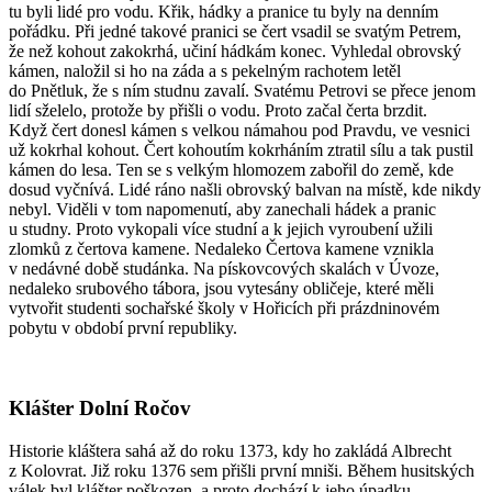
tu byli lidé pro vodu. Křik, hádky a pranice tu byly na denním
pořádku. Při jedné takové pranici se čert vsadil se svatým Petrem,
že než kohout zakokrhá, učiní hádkám konec. Vyhledal obrovský
kámen, naložil si ho na záda a s pekelným rachotem letěl
do Pnětluk, že s ním studnu zavalí. Svatému Petrovi se přece jenom
lidí sželelo, protože by přišli o vodu. Proto začal čerta brzdit.
Když čert donesl kámen s velkou námahou pod Pravdu, ve vesnici
už kokrhal kohout. Čert kohoutím kokrháním ztratil sílu a tak pustil
kámen do lesa. Ten se s velkým hlomozem zabořil do země, kde
dosud vyčnívá. Lidé ráno našli obrovský balvan na místě, kde nikdy
nebyl. Viděli v tom napomenutí, aby zanechali hádek a pranic
u studny. Proto vykopali více studní a k jejich vyroubení užili
zlomků z čertova kamene. Nedaleko Čertova kamene vznikla
v nedávné době studánka. Na pískovcových skalách v Úvoze,
nedaleko srubového tábora, jsou vytesány obličeje, které měli
vytvořit studenti sochařské školy v Hořicích při prázdninovém
pobytu v období první republiky.
Klášter Dolní Ročov
Historie kláštera sahá až do roku 1373, kdy ho zakládá Albrecht
z Kolovrat. Již roku 1376 sem přišli první mniši. Během husitských
válek byl klášter poškozen, a proto dochází k jeho úpadku.