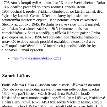
1796 zámek koupil rytíř Antonín Josef Korba z Weidenheimu. Roku
1892 dědičně přechází do držby rodiny Hennetů. Roku
1907 dochází k prodeji Fridrichu Gimbelovi, po kterém zámek dědí
švýcarský konzul Gérold Déteindre, který byl posledním
soukromým majitelem objektu. Jeho potomci drželi velkostatek
Stekník až do roku 1945. Po druhé světové válce jim byl majetek
zkonfiskován a zámek začal sloužit Výzkumnému ústavu
chmelařskému v Žatci a později jej užívala Národní galerie Praha
jako depozitář. Roku 1996 byl převeden pod Národní památkový
ústav. Od té doby zámek prochází rozsáhlou rekonstrukcí a byl
zpřístupněn návštěvníkům. V interiérech je možné vidět fresky
a bohatou iluzivní výzdobu.
https://www.zamek-steknik.cz/cs
Zámek Líčkov
Podle Václava Hájka z Libočan sahá historie Líčkova až do roku
766, ale první věrohodná zpráva o panském sídle pochází z roku
1342, kdy patři kostelu Všech Svatých na Pražském hradě.
Následně se mezi mnoha majiteli vystřídal Jan z Líčkova, Koldicové
a páni z Illburkové. Roku 1453 tvrz zdědil Václav z Minic, který ji
přestavil na hrad. Roku 1510 hrad získali Lobkovicové. Jelikož Jiří