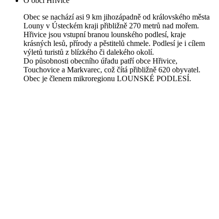
O obci Hřivice
Obec se nachází asi 9 km jihozápadně od královského města
Louny v Ústeckém kraji přibližně 270 metrů nad mořem.
Hřivice jsou vstupní branou lounského podlesí, kraje
krásných lesů, přírody a pěstitelů chmele. Podlesí je i cílem
výletů turistů z blízkého či dalekého okolí.
Do působnosti obecního úřadu patří obce Hřivice,
Touchovice a Markvarec, což čítá přibližně 620 obyvatel.
Obec je členem mikroregionu LOUNSKÉ PODLESÍ.