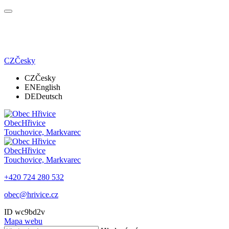
CZ
Česky
CZ
Česky
EN
English
DE
Deutsch
Obec
Hřivice
Touchovice, Markvarec
Obec
Hřivice
Touchovice, Markvarec
+420 724 280 532
obec@hrivice.cz
ID wc9bd2v
Mapa webu