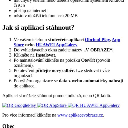
mít chytrý telefon nebo tablet s operačním systémem Android
či iOS
přístup na internet
místo v úložišti telefonu cca 20 MB
Jak si aplikaci stáhnout?
Ve vašem telefonu si
otevřete aplikaci
Obchod Play
,
App
Store
nebo
HUAWEI AppGalery
Do vyhledávacího okna zadejte název
„V OBRAZE“.
Klikněte na
Instalovat
.
Po nainstalování klikněte na položku
Otevřít
(povolit
oznámení).
Po otevření
přidejte nový odběr
. Lze sledovat i více
organizací.
Po výběru organizace se
data z webu automaticky nahrají
do aplikace.
Aplikaci si můžete stáhnout pomocí odkazů, nebo QR kódů.
Pro více informací klikněte na
www.aplikacevobraze.cz
.
Obec