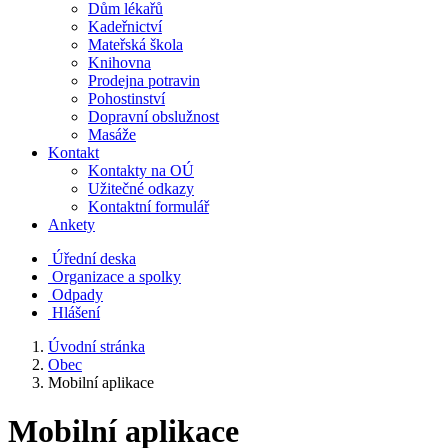
Dům lékařů
Kadeřnictví
Mateřská škola
Knihovna
Prodejna potravin
Pohostinství
Dopravní obslužnost
Masáže
Kontakt
Kontakty na OÚ
Užitečné odkazy
Kontaktní formulář
Ankety
Úřední deska
Organizace a spolky
Odpady
Hlášení
Úvodní stránka
Obec
Mobilní aplikace
Mobilní aplikace