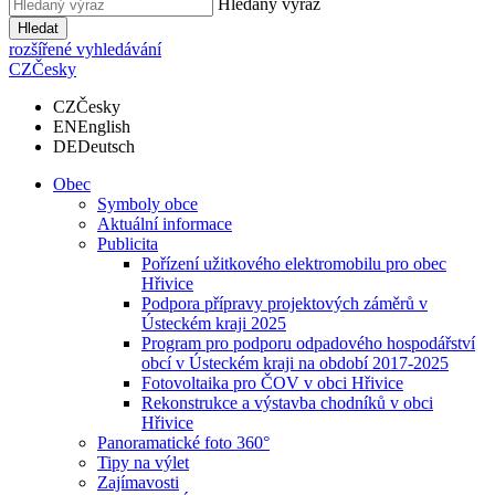
Hledaný výraz
Hledat
rozšířené vyhledávání
CZ
Česky
CZ
Česky
EN
English
DE
Deutsch
Obec
Symboly obce
Aktuální informace
Publicita
Pořízení užitkového elektromobilu pro obec
Hřivice
Podpora přípravy projektových záměrů v
Ústeckém kraji 2025
Program pro podporu odpadového hospodářství
obcí v Ústeckém kraji na období 2017-2025
Fotovoltaika pro ČOV v obci Hřivice
Rekonstrukce a výstavba chodníků v obci
Hřivice
Panoramatické foto 360°
Tipy na výlet
Zajímavosti