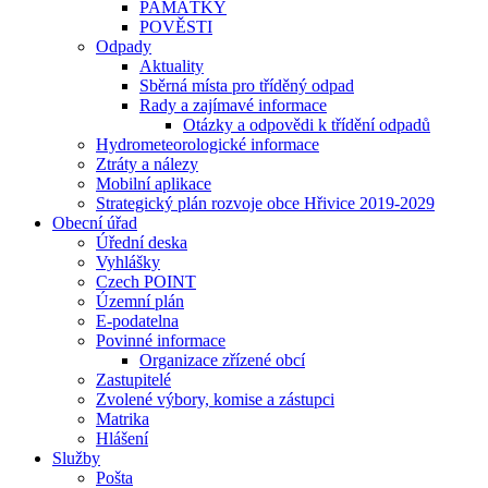
PAMÁTKY
POVĚSTI
Odpady
Aktuality
Sběrná místa pro tříděný odpad
Rady a zajímavé informace
Otázky a odpovědi k třídění odpadů
Hydrometeorologické informace
Ztráty a nálezy
Mobilní aplikace
Strategický plán rozvoje obce Hřivice 2019-2029
Obecní úřad
Úřední deska
Vyhlášky
Czech POINT
Územní plán
E-podatelna
Povinné informace
Organizace zřízené obcí
Zastupitelé
Zvolené výbory, komise a zástupci
Matrika
Hlášení
Služby
Pošta