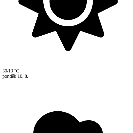
30/13 °C
pondělí
10. 8.