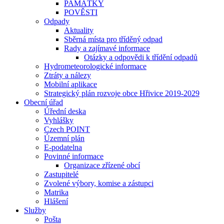
PAMÁTKY
POVĚSTI
Odpady
Aktuality
Sběrná místa pro tříděný odpad
Rady a zajímavé informace
Otázky a odpovědi k třídění odpadů
Hydrometeorologické informace
Ztráty a nálezy
Mobilní aplikace
Strategický plán rozvoje obce Hřivice 2019-2029
Obecní úřad
Úřední deska
Vyhlášky
Czech POINT
Územní plán
E-podatelna
Povinné informace
Organizace zřízené obcí
Zastupitelé
Zvolené výbory, komise a zástupci
Matrika
Hlášení
Služby
Pošta