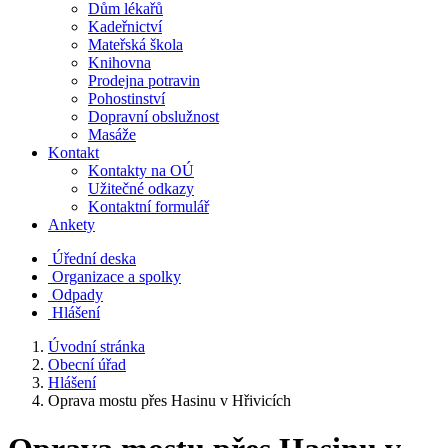
Dům lékařů
Kadeřnictví
Mateřská škola
Knihovna
Prodejna potravin
Pohostinství
Dopravní obslužnost
Masáže
Kontakt
Kontakty na OÚ
Užitečné odkazy
Kontaktní formulář
Ankety
Úřední deska
Organizace a spolky
Odpady
Hlášení
Úvodní stránka
Obecní úřad
Hlášení
Oprava mostu přes Hasinu v Hřivicích