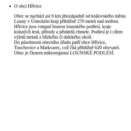
O obci Hřivice
Obec se nachází asi 9 km jihozápadně od královského města
Louny v Ústeckém kraji přibližně 270 metrů nad mořem.
Hřivice jsou vstupní branou lounského podlesí, kraje
krásných lesů, přírody a pěstitelů chmele. Podlesí je i cílem
výletů turistů z blízkého či dalekého okolí.
Do působnosti obecního úřadu patří obce Hřivice,
Touchovice a Markvarec, což čítá přibližně 620 obyvatel.
Obec je členem mikroregionu LOUNSKÉ PODLESÍ.