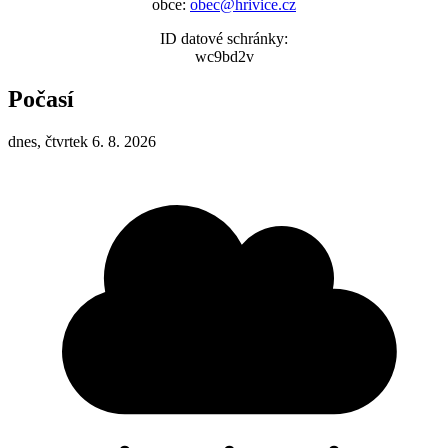
obce:
obec@hrivice.cz
ID datové schránky:
wc9bd2v
Počasí
dnes, čtvrtek 6. 8. 2026