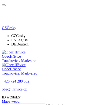
CZ
Česky
CZ
Česky
EN
English
DE
Deutsch
Obec
Hřivice
Touchovice, Markvarec
Obec
Hřivice
Touchovice, Markvarec
+420 724 280 532
obec@hrivice.cz
ID wc9bd2v
Mapa webu