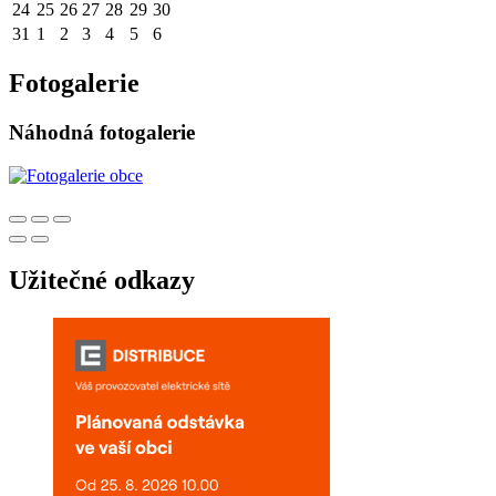
24
25
26
27
28
29
30
31
1
2
3
4
5
6
Fotogalerie
Náhodná fotogalerie
Užitečné odkazy