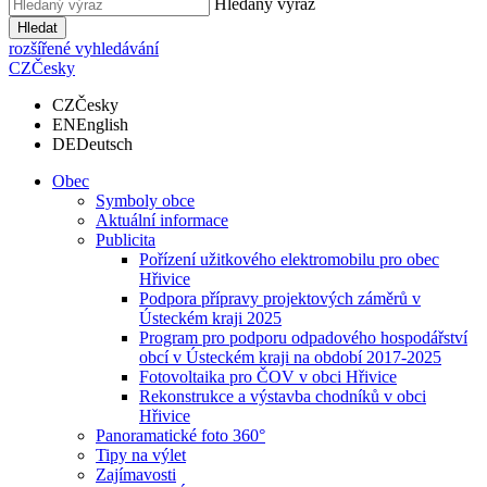
Hledaný výraz
Hledat
rozšířené vyhledávání
CZ
Česky
CZ
Česky
EN
English
DE
Deutsch
Obec
Symboly obce
Aktuální informace
Publicita
Pořízení užitkového elektromobilu pro obec
Hřivice
Podpora přípravy projektových záměrů v
Ústeckém kraji 2025
Program pro podporu odpadového hospodářství
obcí v Ústeckém kraji na období 2017-2025
Fotovoltaika pro ČOV v obci Hřivice
Rekonstrukce a výstavba chodníků v obci
Hřivice
Panoramatické foto 360°
Tipy na výlet
Zajímavosti