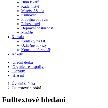
Dům lékařů
Kadeřnictví
Mateřská škola
Knihovna
Prodejna potravin
Pohostinství
Dopravní obslužnost
Masáže
Kontakt
Kontakty na OÚ
Užitečné odkazy
Kontaktní formulář
Ankety
Úřední deska
Organizace a spolky
Odpady
Hlášení
Úvodní stránka
Fulltextové hledání
Fulltextové hledání