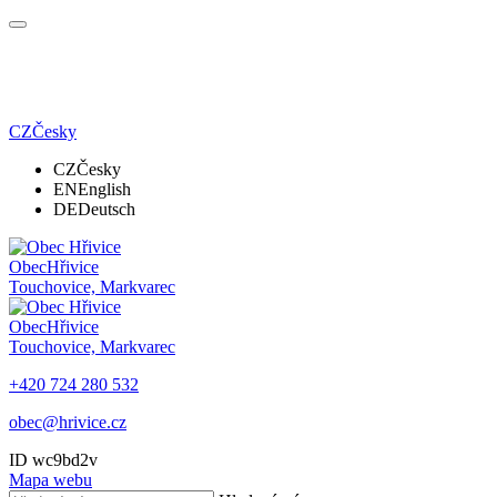
CZ
Česky
CZ
Česky
EN
English
DE
Deutsch
Obec
Hřivice
Touchovice, Markvarec
Obec
Hřivice
Touchovice, Markvarec
+420 724 280 532
obec@hrivice.cz
ID wc9bd2v
Mapa webu