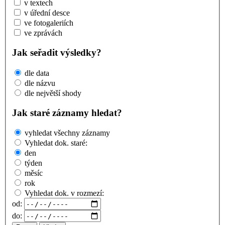
v textech
v úřední desce
ve fotogaleriích
ve zprávách
Jak seřadit výsledky?
dle data
dle názvu
dle největší shody
Jak staré záznamy hledat?
vyhledat všechny záznamy
Vyhledat dok. staré:
den
týden
měsíc
rok
Vyhledat dok. v rozmezí:
od:
do: