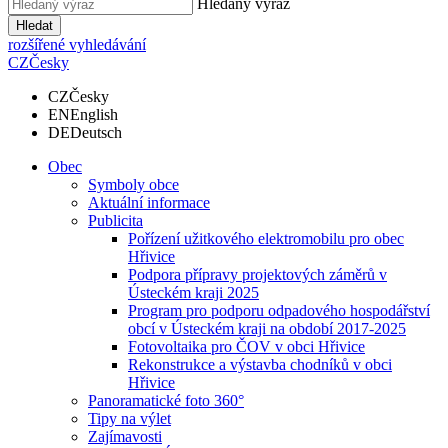
Hledaný výraz
Hledat
rozšířené vyhledávání
CZ
Česky
CZ
Česky
EN
English
DE
Deutsch
Obec
Symboly obce
Aktuální informace
Publicita
Pořízení užitkového elektromobilu pro obec
Hřivice
Podpora přípravy projektových záměrů v
Ústeckém kraji 2025
Program pro podporu odpadového hospodářství
obcí v Ústeckém kraji na období 2017-2025
Fotovoltaika pro ČOV v obci Hřivice
Rekonstrukce a výstavba chodníků v obci
Hřivice
Panoramatické foto 360°
Tipy na výlet
Zajímavosti