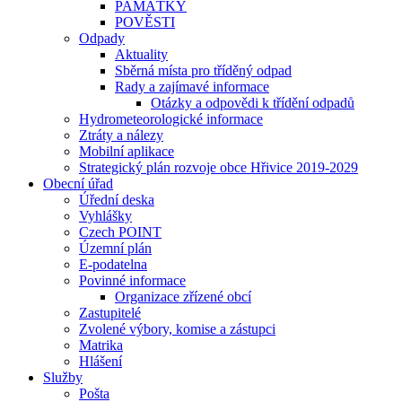
PAMÁTKY
POVĚSTI
Odpady
Aktuality
Sběrná místa pro tříděný odpad
Rady a zajímavé informace
Otázky a odpovědi k třídění odpadů
Hydrometeorologické informace
Ztráty a nálezy
Mobilní aplikace
Strategický plán rozvoje obce Hřivice 2019-2029
Obecní úřad
Úřední deska
Vyhlášky
Czech POINT
Územní plán
E-podatelna
Povinné informace
Organizace zřízené obcí
Zastupitelé
Zvolené výbory, komise a zástupci
Matrika
Hlášení
Služby
Pošta