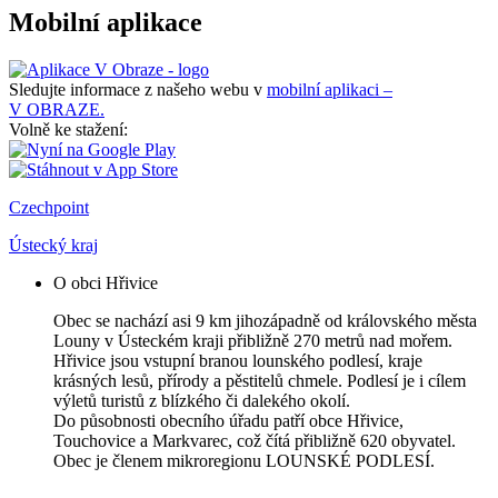
Mobilní aplikace
Sledujte informace z našeho webu v
mobilní aplikaci –
V OBRAZE.
Volně ke stažení:
Czechpoint
Ústecký kraj
O obci Hřivice
Obec se nachází asi 9 km jihozápadně od královského města
Louny v Ústeckém kraji přibližně 270 metrů nad mořem.
Hřivice jsou vstupní branou lounského podlesí, kraje
krásných lesů, přírody a pěstitelů chmele. Podlesí je i cílem
výletů turistů z blízkého či dalekého okolí.
Do působnosti obecního úřadu patří obce Hřivice,
Touchovice a Markvarec, což čítá přibližně 620 obyvatel.
Obec je členem mikroregionu LOUNSKÉ PODLESÍ.