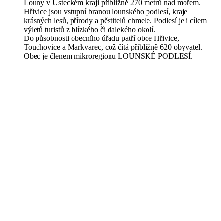
Louny v Ústeckém kraji přibližně 270 metrů nad mořem.
Hřivice jsou vstupní branou lounského podlesí, kraje
krásných lesů, přírody a pěstitelů chmele. Podlesí je i cílem
výletů turistů z blízkého či dalekého okolí.
Do působnosti obecního úřadu patří obce Hřivice,
Touchovice a Markvarec, což čítá přibližně 620 obyvatel.
Obec je členem mikroregionu LOUNSKÉ PODLESÍ.