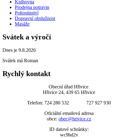
Knihovna
Prodejna potravin
Pohostinství
Dopravní obslužnost
Masáže
Svátek a výročí
Dnes je 9.8.2026
Svátek má
Roman
Rychlý kontakt
Obecní úřad Hřivice
Hřivice 24, 439 65 Hřivice
Telefon: 724 280 532 727 927 930
Oficiální emailová adresa
obce:
obec@hrivice.cz
ID datové schránky:
wc9bd2v