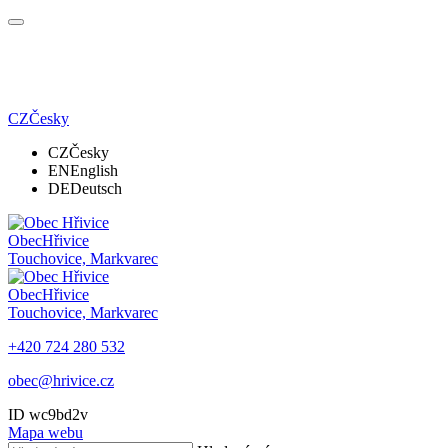
CZ
Česky
CZ
Česky
EN
English
DE
Deutsch
Obec
Hřivice
Touchovice, Markvarec
Obec
Hřivice
Touchovice, Markvarec
+420 724 280 532
obec@hrivice.cz
ID wc9bd2v
Mapa webu