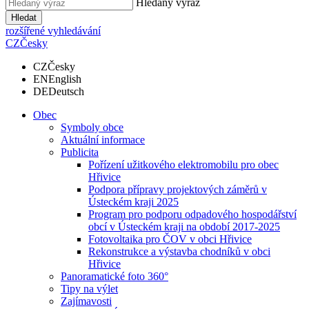
Hledaný výraz
Hledat
rozšířené vyhledávání
CZ
Česky
CZ
Česky
EN
English
DE
Deutsch
Obec
Symboly obce
Aktuální informace
Publicita
Pořízení užitkového elektromobilu pro obec
Hřivice
Podpora přípravy projektových záměrů v
Ústeckém kraji 2025
Program pro podporu odpadového hospodářství
obcí v Ústeckém kraji na období 2017-2025
Fotovoltaika pro ČOV v obci Hřivice
Rekonstrukce a výstavba chodníků v obci
Hřivice
Panoramatické foto 360°
Tipy na výlet
Zajímavosti