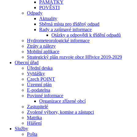
PAMÁTKY
POVĚSTI
Odpady
Aktuality
Sběrná místa pro tříděný odpad
Rady a zajímavé informace
Otázky a odpovědi k třídění odpadů
Hydrometeorologické informace
Ztráty a nálezy
Mobilní aplikace
Strategický plán rozvoje obce Hřivice 2019-2029
Obecní úřad
Úřední deska
Vyhlášky
Czech POINT
Územní plán
E-podatelna
Povinné informace
Organizace zřízené obcí
Zastupitelé
Zvolené výbory, komise a zástupci
Matrika
Hlášení
Služby
Pošta