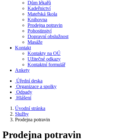
Dům lékařů
Kadeřnictví
Mateřská škola
Knihovna
Prodejna potravin
Pohostinství
Dopravní obslužnost
Masáže
Kontakt
Kontakty na OÚ
Užitečné odkazy
Kontaktní formulář
Ankety
Úřední deska
Organizace a spolky
Odpady
Hlášení
Úvodní stránka
Služby
Prodejna potravin
Prodejna potravin