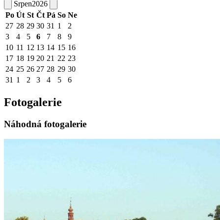
Srpen
2026
Po
Út
St
Čt
Pá
So
Ne
27
28
29
30
31
1
2
3
4
5
6
7
8
9
10
11
12
13
14
15
16
17
18
19
20
21
22
23
24
25
26
27
28
29
30
31
1
2
3
4
5
6
Fotogalerie
Náhodná fotogalerie