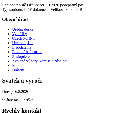
Řád pohřebiště Hřivice od 1.9.2020 podepsaný.pdf
Typ souboru: PDF dokument, Velikost: 849,49 kB
Obecní úřad
Úřední deska
Vyhlášky
Czech POINT
Územní plán
E-podatelna
Povinné informace
Zastupitelé
Zvolené výbory, komise a zástupci
Matrika
Hlášení
Svátek a výročí
Dnes je 6.8.2026
Svátek má
Oldřiška
Rychlý kontakt