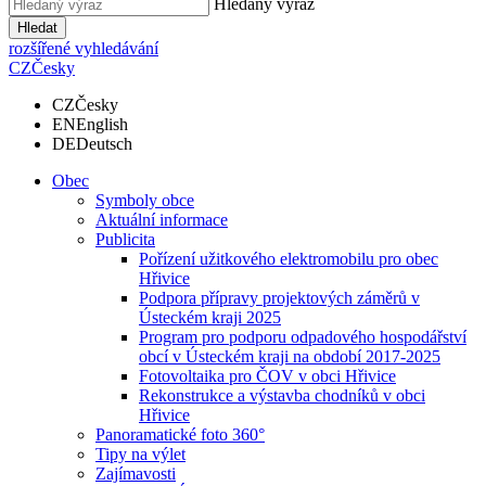
Hledaný výraz
Hledat
rozšířené vyhledávání
CZ
Česky
CZ
Česky
EN
English
DE
Deutsch
Obec
Symboly obce
Aktuální informace
Publicita
Pořízení užitkového elektromobilu pro obec
Hřivice
Podpora přípravy projektových záměrů v
Ústeckém kraji 2025
Program pro podporu odpadového hospodářství
obcí v Ústeckém kraji na období 2017-2025
Fotovoltaika pro ČOV v obci Hřivice
Rekonstrukce a výstavba chodníků v obci
Hřivice
Panoramatické foto 360°
Tipy na výlet
Zajímavosti