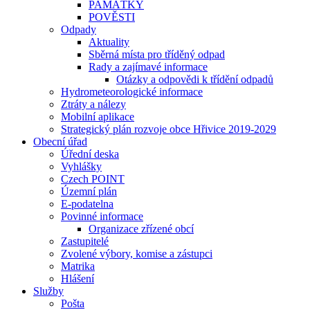
PAMÁTKY
POVĚSTI
Odpady
Aktuality
Sběrná místa pro tříděný odpad
Rady a zajímavé informace
Otázky a odpovědi k třídění odpadů
Hydrometeorologické informace
Ztráty a nálezy
Mobilní aplikace
Strategický plán rozvoje obce Hřivice 2019-2029
Obecní úřad
Úřední deska
Vyhlášky
Czech POINT
Územní plán
E-podatelna
Povinné informace
Organizace zřízené obcí
Zastupitelé
Zvolené výbory, komise a zástupci
Matrika
Hlášení
Služby
Pošta