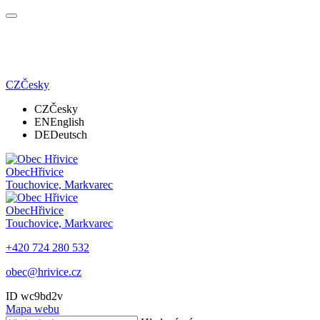
CZ
Česky
CZ
Česky
EN
English
DE
Deutsch
Obec
Hřivice
Touchovice, Markvarec
Obec
Hřivice
Touchovice, Markvarec
+420 724 280 532
obec@hrivice.cz
ID wc9bd2v
Mapa webu