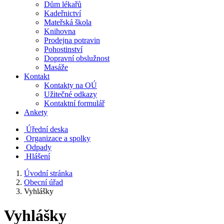
Dům lékařů
Kadeřnictví
Mateřská škola
Knihovna
Prodejna potravin
Pohostinství
Dopravní obslužnost
Masáže
Kontakt
Kontakty na OÚ
Užitečné odkazy
Kontaktní formulář
Ankety
Úřední deska
Organizace a spolky
Odpady
Hlášení
Úvodní stránka
Obecní úřad
Vyhlášky
Vyhlášky