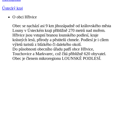
Ústecký kraj
O obci Hřivice
Obec se nachází asi 9 km jihozápadně od královského města
Louny v Ústeckém kraji přibližně 270 metrů nad mořem.
Hřivice jsou vstupní branou lounského podlesí, kraje
krásných lesů, přírody a pěstitelů chmele. Podlesí je i cílem
výletů turistů z blízkého či dalekého okolí.
Do působnosti obecního úřadu patří obce Hřivice,
Touchovice a Markvarec, což čítá přibližně 620 obyvatel.
Obec je členem mikroregionu LOUNSKÉ PODLESÍ.