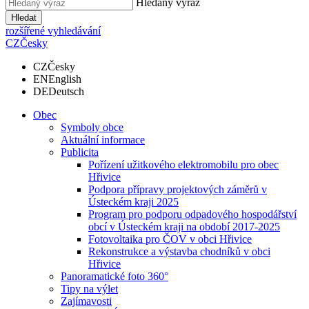
Hledaný výraz
Hledat
rozšířené vyhledávání
CZ
Česky
CZ
Česky
EN
English
DE
Deutsch
Obec
Symboly obce
Aktuální informace
Publicita
Pořízení užitkového elektromobilu pro obec
Hřivice
Podpora přípravy projektových záměrů v
Ústeckém kraji 2025
Program pro podporu odpadového hospodářství
obcí v Ústeckém kraji na období 2017-2025
Fotovoltaika pro ČOV v obci Hřivice
Rekonstrukce a výstavba chodníků v obci
Hřivice
Panoramatické foto 360°
Tipy na výlet
Zajímavosti