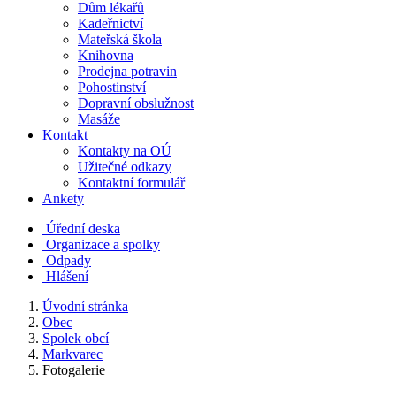
Dům lékařů
Kadeřnictví
Mateřská škola
Knihovna
Prodejna potravin
Pohostinství
Dopravní obslužnost
Masáže
Kontakt
Kontakty na OÚ
Užitečné odkazy
Kontaktní formulář
Ankety
Úřední deska
Organizace a spolky
Odpady
Hlášení
Úvodní stránka
Obec
Spolek obcí
Markvarec
Fotogalerie