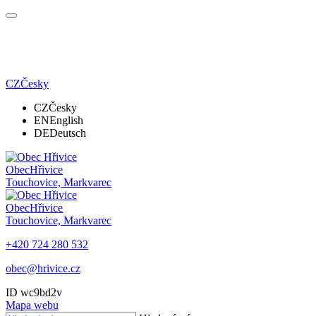
CZ
Česky
CZ
Česky
EN
English
DE
Deutsch
Obec
Hřivice
Touchovice, Markvarec
Obec
Hřivice
Touchovice, Markvarec
+420 724 280 532
obec@hrivice.cz
ID wc9bd2v
Mapa webu