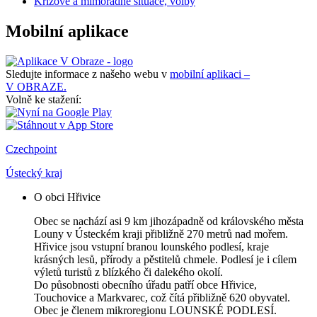
Krizové a mimořádné situace, volby
Mobilní aplikace
Sledujte informace z našeho webu v
mobilní aplikaci –
V OBRAZE.
Volně ke stažení:
Czechpoint
Ústecký kraj
O obci Hřivice
Obec se nachází asi 9 km jihozápadně od královského města
Louny v Ústeckém kraji přibližně 270 metrů nad mořem.
Hřivice jsou vstupní branou lounského podlesí, kraje
krásných lesů, přírody a pěstitelů chmele. Podlesí je i cílem
výletů turistů z blízkého či dalekého okolí.
Do působnosti obecního úřadu patří obce Hřivice,
Touchovice a Markvarec, což čítá přibližně 620 obyvatel.
Obec je členem mikroregionu LOUNSKÉ PODLESÍ.