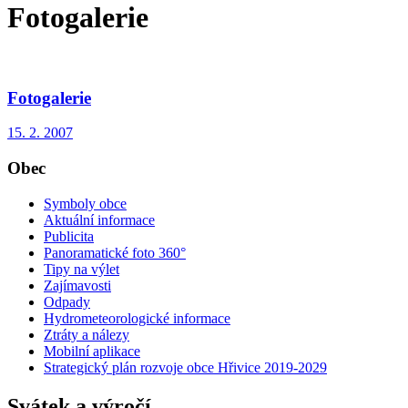
Fotogalerie
Fotogalerie
15. 2. 2007
Obec
Symboly obce
Aktuální informace
Publicita
Panoramatické foto 360°
Tipy na výlet
Zajímavosti
Odpady
Hydrometeorologické informace
Ztráty a nálezy
Mobilní aplikace
Strategický plán rozvoje obce Hřivice 2019-2029
Svátek a výročí