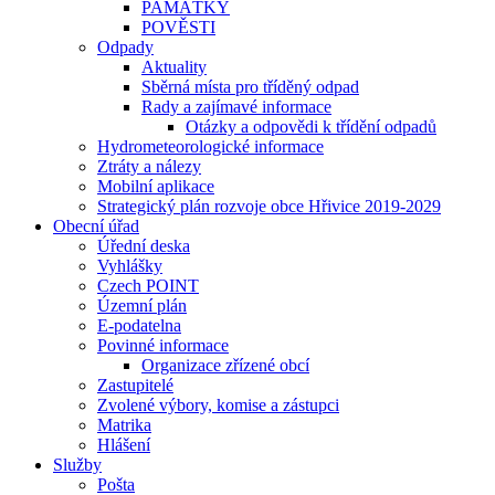
PAMÁTKY
POVĚSTI
Odpady
Aktuality
Sběrná místa pro tříděný odpad
Rady a zajímavé informace
Otázky a odpovědi k třídění odpadů
Hydrometeorologické informace
Ztráty a nálezy
Mobilní aplikace
Strategický plán rozvoje obce Hřivice 2019-2029
Obecní úřad
Úřední deska
Vyhlášky
Czech POINT
Územní plán
E-podatelna
Povinné informace
Organizace zřízené obcí
Zastupitelé
Zvolené výbory, komise a zástupci
Matrika
Hlášení
Služby
Pošta