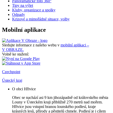
Panoramatické foto 360°
Tipy na výlet
Kluby, organizace a spolky
Odpady
Krizové a mimořádné situace, volby
Mobilní aplikace
Sledujte informace z našeho webu v
mobilní aplikaci –
V OBRAZE.
Volně ke stažení:
Czechpoint
Ústecký kraj
O obci Hřivice
Obec se nachází asi 9 km jihozápadně od královského města
Louny v Ústeckém kraji přibližně 270 metrů nad mořem.
Hřivice jsou vstupní branou lounského podlesí, kraje
krásných lesů, přírody a pěstitelů chmele. Podlesí je i cílem