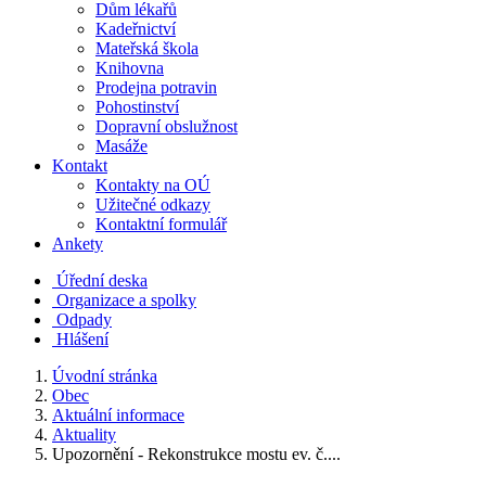
Dům lékařů
Kadeřnictví
Mateřská škola
Knihovna
Prodejna potravin
Pohostinství
Dopravní obslužnost
Masáže
Kontakt
Kontakty na OÚ
Užitečné odkazy
Kontaktní formulář
Ankety
Úřední deska
Organizace a spolky
Odpady
Hlášení
Úvodní stránka
Obec
Aktuální informace
Aktuality
Upozornění - Rekonstrukce mostu ev. č....