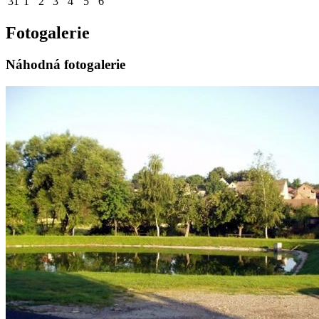
31
1
2
3
4
5
6
Fotogalerie
Náhodná fotogalerie