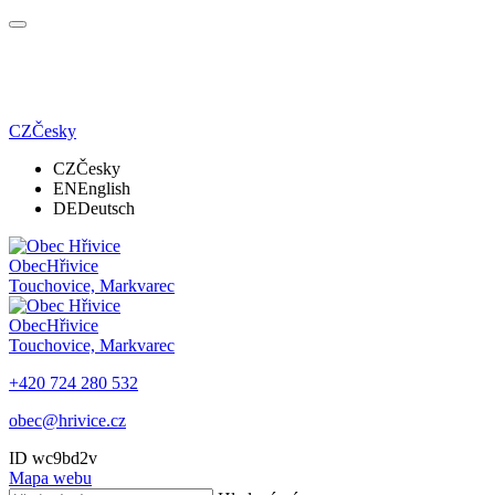
CZ
Česky
CZ
Česky
EN
English
DE
Deutsch
Obec
Hřivice
Touchovice, Markvarec
Obec
Hřivice
Touchovice, Markvarec
+420 724 280 532
obec@hrivice.cz
ID wc9bd2v
Mapa webu