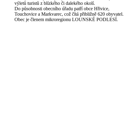
výletů turistů z blízkého či dalekého okolí.
Do působnosti obecního úřadu patří obce Hřivice,
Touchovice a Markvarec, což čítá přibližně 620 obyvatel.
Obec je členem mikroregionu LOUNSKÉ PODLESÍ.