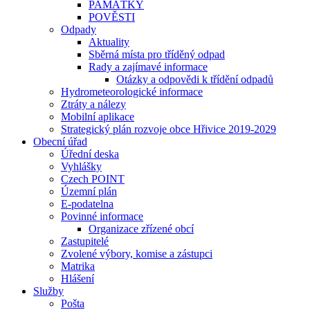
PAMÁTKY
POVĚSTI
Odpady
Aktuality
Sběrná místa pro tříděný odpad
Rady a zajímavé informace
Otázky a odpovědi k třídění odpadů
Hydrometeorologické informace
Ztráty a nálezy
Mobilní aplikace
Strategický plán rozvoje obce Hřivice 2019-2029
Obecní úřad
Úřední deska
Vyhlášky
Czech POINT
Územní plán
E-podatelna
Povinné informace
Organizace zřízené obcí
Zastupitelé
Zvolené výbory, komise a zástupci
Matrika
Hlášení
Služby
Pošta