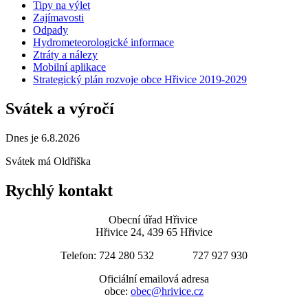
Tipy na výlet
Zajímavosti
Odpady
Hydrometeorologické informace
Ztráty a nálezy
Mobilní aplikace
Strategický plán rozvoje obce Hřivice 2019-2029
Svátek a výročí
Dnes je 6.8.2026
Svátek má
Oldřiška
Rychlý kontakt
Obecní úřad Hřivice
Hřivice 24, 439 65 Hřivice
Telefon: 724 280 532 727 927 930
Oficiální emailová adresa
obce:
obec@hrivice.cz