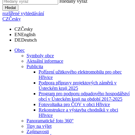
Hledaný výraz
Hledat
rozšířené vyhledávání
CZ
Česky
CZ
Česky
EN
English
DE
Deutsch
Obec
Symboly obce
Aktuální informace
Publicita
Pořízení užitkového elektromobilu pro obec
Hřivice
Podpora přípravy projektových záměrů v
Ústeckém kraji 2025
Program pro podporu odpadového hospodářství
obcí v Ústeckém kraji na období 2017-2025
Fotovoltaika pro ČOV v obci Hřivice
Rekonstrukce a výstavba chodníků v obci
Hřivice
Panoramatické foto 360°
Tipy na výlet
Zajímavosti