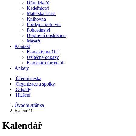
Dům lékařů
Kadeřnictví
Mateřská škola
Knihovna
Prodejna potravin
Pohostinství
Dopravní obslužnost
Masáže
Kontakt
Kontakty na OÚ
Užitečné odkazy
Kontaktní formulář
Ankety
Úřední deska
Organizace a spolky
Odpady
Hlášení
Úvodní stránka
Kalendář
Kalendář