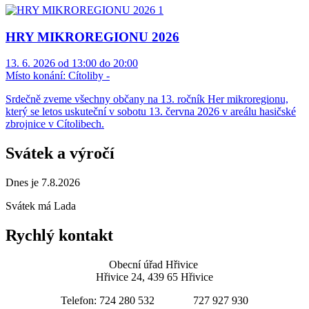
HRY MIKROREGIONU 2026
13. 6. 2026 od 13:00 do 20:00
Místo konání:
Cítoliby -
Srdečně zveme všechny občany na 13. ročník Her mikroregionu,
který se letos uskuteční v sobotu 13. června 2026 v areálu hasičské
zbrojnice v Cítolibech.
Svátek a výročí
Dnes je 7.8.2026
Svátek má
Lada
Rychlý kontakt
Obecní úřad Hřivice
Hřivice 24, 439 65 Hřivice
Telefon: 724 280 532 727 927 930