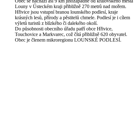
Obec se nachází asi 9 km jihozápadně od královského města
Louny v Ústeckém kraji přibližně 270 metrů nad mořem.
Hřivice jsou vstupní branou lounského podlesí, kraje
krásných lesů, přírody a pěstitelů chmele. Podlesí je i cílem
výletů turistů z blízkého či dalekého okolí.
Do působnosti obecního úřadu patří obce Hřivice,
Touchovice a Markvarec, což čítá přibližně 620 obyvatel.
Obec je členem mikroregionu LOUNSKÉ PODLESÍ.