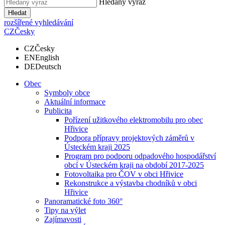
Hledaný výraz
Hledat
rozšířené vyhledávání
CZ
Česky
CZ
Česky
EN
English
DE
Deutsch
Obec
Symboly obce
Aktuální informace
Publicita
Pořízení užitkového elektromobilu pro obec
Hřivice
Podpora přípravy projektových záměrů v
Ústeckém kraji 2025
Program pro podporu odpadového hospodářství
obcí v Ústeckém kraji na období 2017-2025
Fotovoltaika pro ČOV v obci Hřivice
Rekonstrukce a výstavba chodníků v obci
Hřivice
Panoramatické foto 360°
Tipy na výlet
Zajímavosti