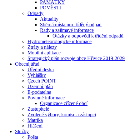
PAMÁTKY
POVĚSTI
Odpady
Aktuality
Sběrná místa pro tříděný odpad
Rady a zajímavé informace
Otázky a odpovědi k třídění odpadů
Hydrometeorologické informace
Ztráty a nálezy
Mobilní aplikace
Strategický plán rozvoje obce Hřivice 2019-2029
Obecní úřad
Úřední deska
Vyhlášky
Czech POINT
Územní plán
E-podatelna
Povinné informace
Organizace zřízené obcí
Zastupitelé
Zvolené výbory, komise a zástupci
Matrika
Hlášení
Služby
Pošta