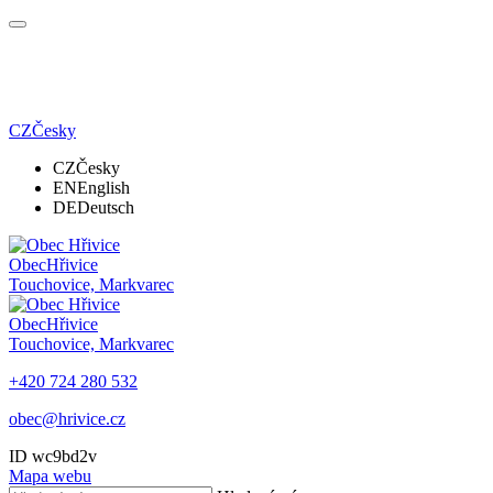
CZ
Česky
CZ
Česky
EN
English
DE
Deutsch
Obec
Hřivice
Touchovice, Markvarec
Obec
Hřivice
Touchovice, Markvarec
+420 724 280 532
obec@hrivice.cz
ID wc9bd2v
Mapa webu