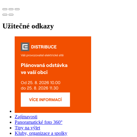
Užitečné odkazy
Zajímavosti
Panoramatické foto 360°
Tipy na výlet
Kluby, organizace a spolky