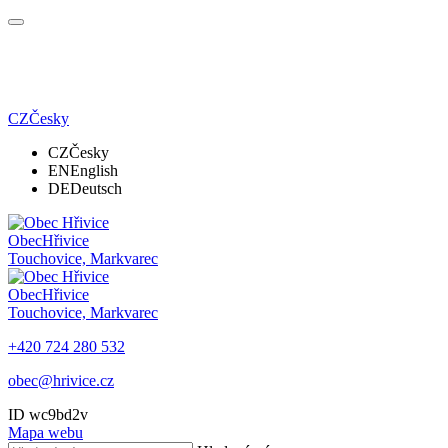
CZ
Česky
CZ
Česky
EN
English
DE
Deutsch
Obec
Hřivice
Touchovice, Markvarec
Obec
Hřivice
Touchovice, Markvarec
+420 724 280 532
obec@hrivice.cz
ID wc9bd2v
Mapa webu