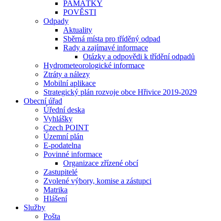
PAMÁTKY
POVĚSTI
Odpady
Aktuality
Sběrná místa pro tříděný odpad
Rady a zajímavé informace
Otázky a odpovědi k třídění odpadů
Hydrometeorologické informace
Ztráty a nálezy
Mobilní aplikace
Strategický plán rozvoje obce Hřivice 2019-2029
Obecní úřad
Úřední deska
Vyhlášky
Czech POINT
Územní plán
E-podatelna
Povinné informace
Organizace zřízené obcí
Zastupitelé
Zvolené výbory, komise a zástupci
Matrika
Hlášení
Služby
Pošta