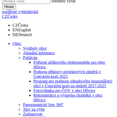
Hledaný výraz
Hledat
rozšířené vyhledávání
CZ
Česky
CZ
Česky
EN
English
DE
Deutsch
Obec
Symboly obce
Aktuální informace
Publicita
Pořízení užitkového elektromobilu pro obec
Hřivice
Podpora přípravy projektových záměrů v
Ústeckém kraji 2025
Program pro podporu odpadového hospodářství
obcí v Ústeckém kraji na období 2017-2025
Fotovoltaika pro ČOV v obci Hřivice
Rekonstrukce a výstavba chodníků v obci
Hřivice
Panoramatické foto 360°
Tipy na výlet
Zajímavosti