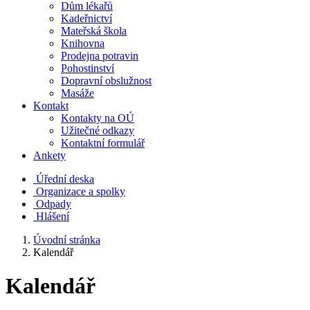
Dům lékařů
Kadeřnictví
Mateřská škola
Knihovna
Prodejna potravin
Pohostinství
Dopravní obslužnost
Masáže
Kontakt
Kontakty na OÚ
Užitečné odkazy
Kontaktní formulář
Ankety
Úřední deska
Organizace a spolky
Odpady
Hlášení
Úvodní stránka
Kalendář
Kalendář