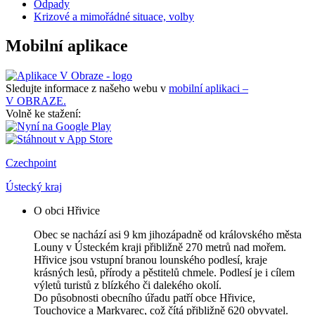
Odpady
Krizové a mimořádné situace, volby
Mobilní aplikace
Sledujte informace z našeho webu v
mobilní aplikaci –
V OBRAZE.
Volně ke stažení:
Czechpoint
Ústecký kraj
O obci Hřivice
Obec se nachází asi 9 km jihozápadně od královského města
Louny v Ústeckém kraji přibližně 270 metrů nad mořem.
Hřivice jsou vstupní branou lounského podlesí, kraje
krásných lesů, přírody a pěstitelů chmele. Podlesí je i cílem
výletů turistů z blízkého či dalekého okolí.
Do působnosti obecního úřadu patří obce Hřivice,
Touchovice a Markvarec, což čítá přibližně 620 obyvatel.