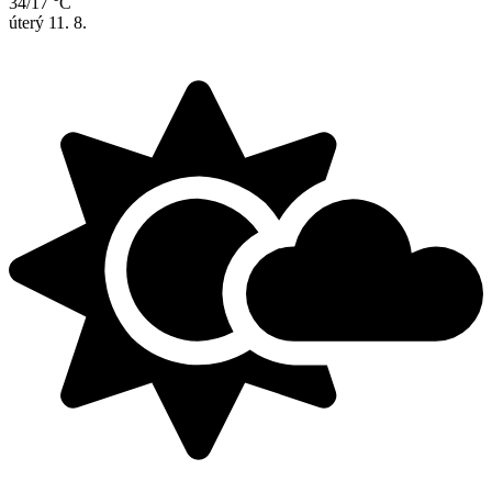
34/17 °C
úterý
11. 8.