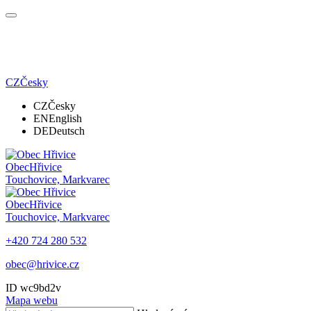
CZ
Česky
CZ
Česky
EN
English
DE
Deutsch
Obec
Hřivice
Touchovice, Markvarec
Obec
Hřivice
Touchovice, Markvarec
+420 724 280 532
obec@hrivice.cz
ID wc9bd2v
Mapa webu