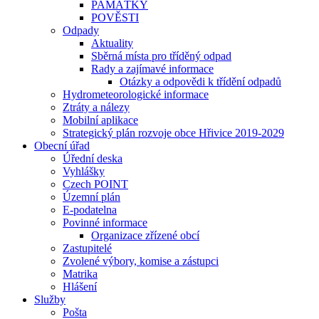
PAMÁTKY
POVĚSTI
Odpady
Aktuality
Sběrná místa pro tříděný odpad
Rady a zajímavé informace
Otázky a odpovědi k třídění odpadů
Hydrometeorologické informace
Ztráty a nálezy
Mobilní aplikace
Strategický plán rozvoje obce Hřivice 2019-2029
Obecní úřad
Úřední deska
Vyhlášky
Czech POINT
Územní plán
E-podatelna
Povinné informace
Organizace zřízené obcí
Zastupitelé
Zvolené výbory, komise a zástupci
Matrika
Hlášení
Služby
Pošta