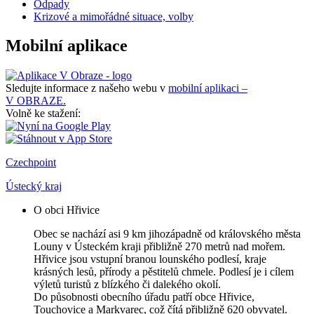
Odpady
Krizové a mimořádné situace, volby
Mobilní aplikace
Sledujte informace z našeho webu v
mobilní aplikaci –
V OBRAZE.
Volně ke stažení:
Czechpoint
Ústecký kraj
O obci Hřivice
Obec se nachází asi 9 km jihozápadně od královského města
Louny v Ústeckém kraji přibližně 270 metrů nad mořem.
Hřivice jsou vstupní branou lounského podlesí, kraje
krásných lesů, přírody a pěstitelů chmele. Podlesí je i cílem
výletů turistů z blízkého či dalekého okolí.
Do působnosti obecního úřadu patří obce Hřivice,
Touchovice a Markvarec, což čítá přibližně 620 obyvatel.