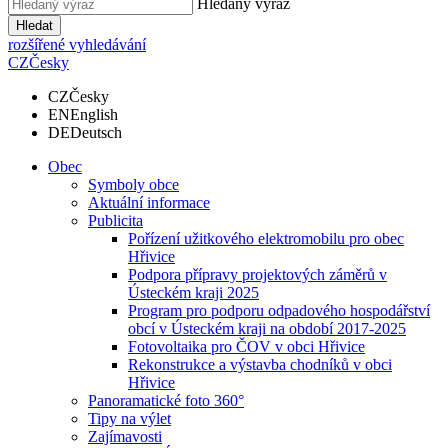
Hledaný výraz
Hledat
rozšířené vyhledávání
CZ
Česky
CZ
Česky
EN
English
DE
Deutsch
Obec
Symboly obce
Aktuální informace
Publicita
Pořízení užitkového elektromobilu pro obec
Hřivice
Podpora přípravy projektových záměrů v
Ústeckém kraji 2025
Program pro podporu odpadového hospodářství
obcí v Ústeckém kraji na období 2017-2025
Fotovoltaika pro ČOV v obci Hřivice
Rekonstrukce a výstavba chodníků v obci
Hřivice
Panoramatické foto 360°
Tipy na výlet
Zajímavosti