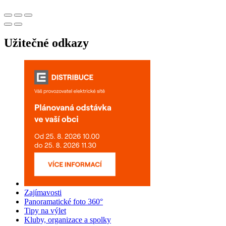
Užitečné odkazy
Zajímavosti
Panoramatické foto 360°
Tipy na výlet
Kluby, organizace a spolky