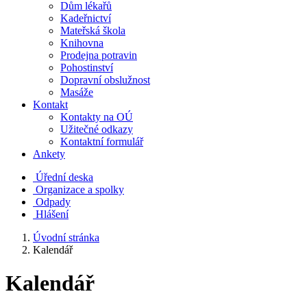
Dům lékařů
Kadeřnictví
Mateřská škola
Knihovna
Prodejna potravin
Pohostinství
Dopravní obslužnost
Masáže
Kontakt
Kontakty na OÚ
Užitečné odkazy
Kontaktní formulář
Ankety
Úřední deska
Organizace a spolky
Odpady
Hlášení
Úvodní stránka
Kalendář
Kalendář