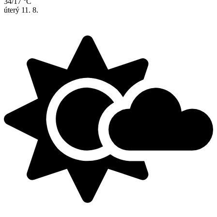
34/17 °C
úterý
11. 8.